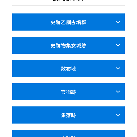
史跡乙訓古墳群
史跡物集女城跡
散布地
官衙跡
集落跡