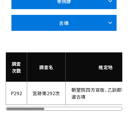
寺院跡
古墳
調査
調査名
推定地
次数
朝堂院四方官衙、乙訓郡衙
P292
宮跡第292次
道古墳