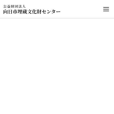
発掘情報
HOME
発掘情報
長岡宮跡官衙配置図･条坊図