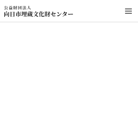
発掘情報
HOME
発掘情報
長岡宮跡官衙配置図･条坊図