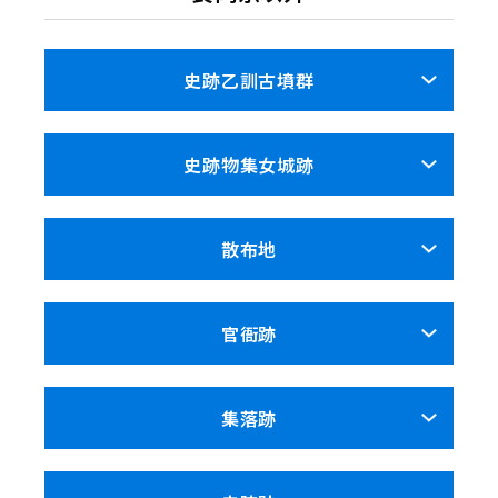
史跡乙訓古墳群
史跡物集女城跡
散布地
官衙跡
集落跡