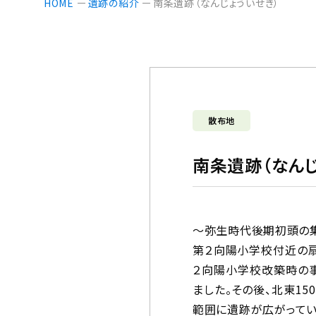
HOME
遺跡の紹介
南条遺跡（なんじょういせき）
散布地
南条遺跡（なんじ
～弥生時代後期初頭の
第２向陽小学校付近の扇
２向陽小学校改築時の事
ました。その後、北東1
範囲に遺跡が広がってい