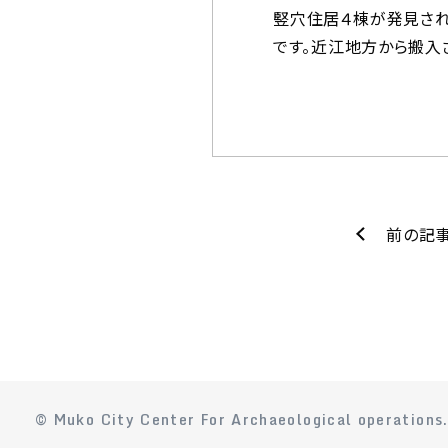
竪穴住居４棟が発見され
です。近江地方から搬入
前の記
© Muko City Center For Archaeological operations