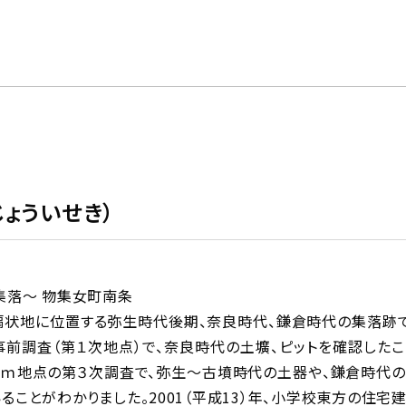
ょういせき）
集落～ 物集女町南条
状地に位置する弥生時代後期、奈良時代、鎌倉時代の集落跡です。
前調査（第１次地点）で、奈良時代の土壙、ピットを確認した
50ｍ地点の第３次調査で、弥生～古墳時代の土器や、鎌倉時代の
ることがわかりました。2001（平成13）年、小学校東方の住宅