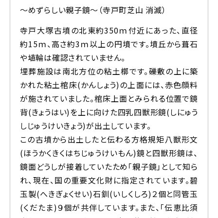
～めずらしい親子鏡～（寺戸町芝山 消滅）
寺戸大塚古墳の北東約350ｍ付近にあった、直径
約15ｍ、高さ約3ｍ以上の円墳です。墳丘から葺石
や埴輪は確認されていません。
埋葬施設は南北方位の粘土槨です。礫敷の上に築
かれた粘土棺床(かんしょう)の上面には、赤色顔料
が施されていました。棺床上面とみられる位置で鏡
背(きょうはい)を上に向けた四乳四獣形鏡(しにゅう
しじゅうけいきょう)が出土しています。
この古墳から出土したと伝わる方格規矩八獣形文
(ほうかくきくはちじゅうけいもん)鏡と四獣形鏡は、
鏡面どうしが接着していたため「親子鏡」として知ら
れ、現在、国の重要文化財に指定されています。碧
玉製(へきぎょくせい)石釧(いしくしろ)２個と同管玉
(くだたま)９個が共伴しています。また、「伝恵比須