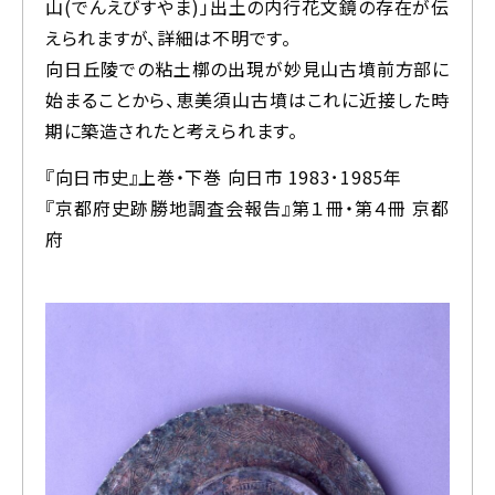
山(でんえびすやま)」出土の内行花文鏡の存在が伝
えられますが、詳細は不明です。
向日丘陵での粘土槨の出現が妙見山古墳前方部に
始まることから、恵美須山古墳はこれに近接した時
期に築造されたと考えられます。
『向日市史』上巻・下巻 向日市 1983･1985年
『京都府史跡勝地調査会報告』第１冊・第４冊 京都
府